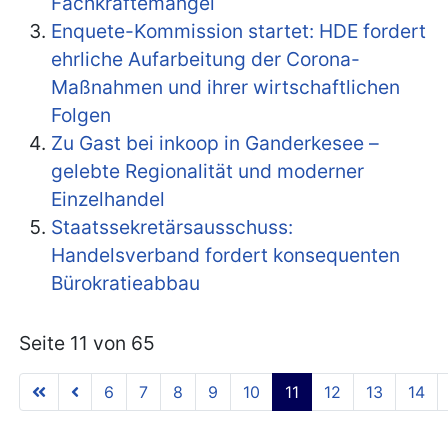
Fachkräftemangel
Enquete-Kommission startet: HDE fordert
ehrliche Aufarbeitung der Corona-
Maßnahmen und ihrer wirtschaftlichen
Folgen
Zu Gast bei inkoop in Ganderkesee –
gelebte Regionalität und moderner
Einzelhandel
Staatssekretärsausschuss:
Handelsverband fordert konsequenten
Bürokratieabbau
Seite 11 von 65
6
7
8
9
10
11
12
13
14