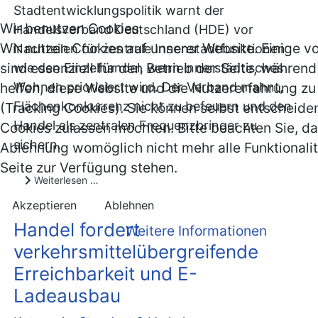
Stadtentwicklungspolitik warnt der
Wir benutzen Cookies
Handelsverband Deutschland (HDE) vor
Wir nutzen Cookies auf unserer Website. Einige v
Nachteilen für zentrale Innenstadtfunktionen
sind essenziell für den Betrieb der Seite, währen
wie den Einzelhandel, wenn innerstädtisches
helfen, diese Website und die Nutzererfahrung z
Wohnen priorisiert wird. Der Verband mahnt,
Flächenkonkurrenz nicht zu befeuern und den
(Tracking Cookies). Sie können selbst entscheiden
Handel als zentralen Frequenzbringer zu
Cookies zulassen möchten. Bitte beachten Sie, da
sichern.
Ablehnung womöglich nicht mehr alle Funktionali
Seite zur Verfügung stehen.
Weiterlesen …
Akzeptieren
Ablehnen
Handel fordert
Weitere Informationen
verkehrsmittelübergreifende
Erreichbarkeit und E-
Ladeausbau