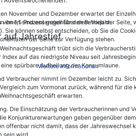
en Adventswochenenden.
ten November und Dezember erwartet der Einzel
us von 1,5 Prozent gegenüber dem Vorjahr.
n ihnen sind essenziell für den Betrieb der Seite
. Sie können selbst entscheiden, ob Sie die Cooki
auf Jahrestief
onalitäten der Seite zur Verfügung stehen.
 Weihnachtsgeschäft trübt sich die Verbraucherst
ndex auf das niedrigste Niveau seit Jahresbeginn f
r eine spürbare Aufhellung der Konsumlaune.
Weitere Informationen
d Verbraucher nimmt im Dezember leicht zu. Sich
 Vergleich zum Vormonat zurück, während für d
 Weihnachtsgeschäft erwarten.
ng. Die Einschätzung der Verbraucherinnen und V
s, die Konjunkturerwartungen geben gegenüber de
 offenbar nicht damit, dass der Jahreswechsel ku
 sein wird.