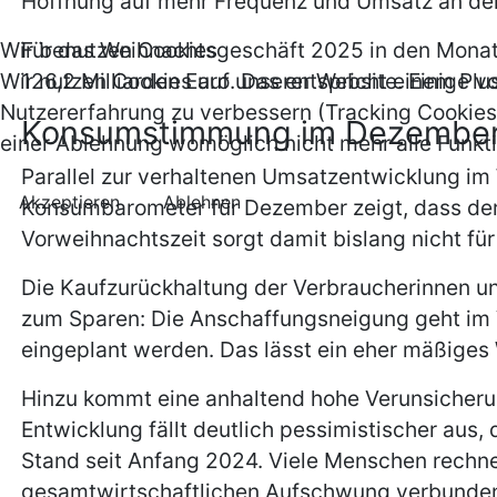
Hoffnung auf mehr Frequenz und Umsatz an d
Für das Weihnachtsgeschäft 2025 in den Mona
Wir benutzen Cookies
126,2 Milliarden Euro. Das entspricht einem Pl
Wir nutzen Cookies auf unserer Website. Einige vo
Nutzererfahrung zu verbessern (Tracking Cookies)
Konsumstimmung im Dezember 
einer Ablehnung womöglich nicht mehr alle Funkti
Parallel zur verhaltenen Umsatzentwicklung im
Akzeptieren
Ablehnen
Konsumbarometer für Dezember zeigt, dass der I
Vorweihnachtszeit sorgt damit bislang nicht fü
Die Kaufzurückhaltung der Verbraucherinnen un
zum Sparen: Die Anschaffungsneigung geht im
eingeplant werden. Das lässt ein eher mäßiges
Hinzu kommt eine anhaltend hohe Verunsicheru
Entwicklung fällt deutlich pessimistischer au
Stand seit Anfang 2024. Viele Menschen rechnen
gesamtwirtschaftlichen Aufschwung verbunden