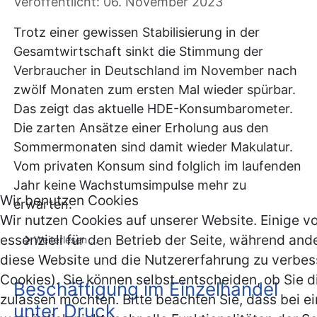
Veröffentlicht: 06. November 2023
Trotz einer gewissen Stabilisierung in der
Gesamtwirtschaft sinkt die Stimmung der
Verbraucher in Deutschland im November nach
zwölf Monaten zum ersten Mal wieder spürbar.
Das zeigt das aktuelle HDE-Konsumbarometer.
Die zarten Ansätze einer Erholung aus den
Sommermonaten sind damit wieder Makulatur.
Vom privaten Konsum sind folglich im laufenden
Jahr keine Wachstumsimpulse mehr zu
Wir benutzen Cookies
erwarten.
Wir nutzen Cookies auf unserer Website. Einige v
essenziell für den Betrieb der Seite, während and
Weiterlesen …
diese Website und die Nutzererfahrung zu verbes
Cookies). Sie können selbst entscheiden, ob Sie d
Beschäftigung im Einzelhandel
zulassen möchten. Bitte beachten Sie, dass bei e
unter Druck