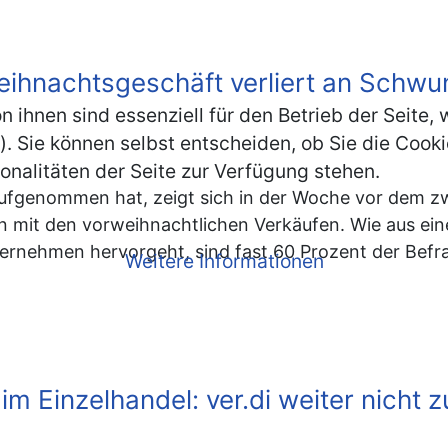
ihnachtsgeschäft verliert an Schwu
n ihnen sind essenziell für den Betrieb der Seite
. Sie können selbst entscheiden, ob Sie die Cooki
onalitäten der Seite zur Verfügung stehen.
fgenommen hat, zeigt sich in der Woche vor dem zwe
n mit den vorweihnachtlichen Verkäufen. Wie aus ei
ernehmen hervorgeht, sind fast 60 Prozent der Befr
Weitere Informationen
im Einzelhandel: ver.di weiter nicht