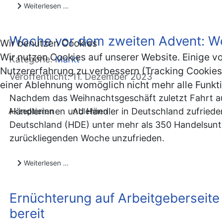
Weiterlesen …
Woche vor dem zweiten Advent: We
Wir benutzen Cookies
Wir nutzen Cookies auf unserer Website. Einige vo
Kategorie:
Markt
Nutzererfahrung zu verbessern (Tracking Cookies)
Veröffentlicht: 11. Dezember 2023
einer Ablehnung womöglich nicht mehr alle Funkti
Nachdem das Weihnachtsgeschäft zuletzt Fahrt au
Akzeptieren
Ablehnen
Händlerinnen und Händler in Deutschland zufriede
Deutschland (HDE) unter mehr als 350 Handelsunt
zurückliegenden Woche unzufrieden.
Weiterlesen …
Ernüchterung auf Arbeitgeberseite 
bereit