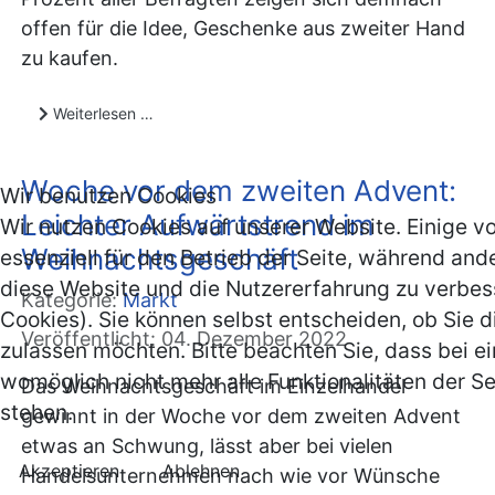
offen für die Idee, Geschenke aus zweiter Hand
zu kaufen.
Weiterlesen …
Woche vor dem zweiten Advent:
Wir benutzen Cookies
Leichter Aufwärtstrend im
Wir nutzen Cookies auf unserer Website. Einige v
Weihnachtsgeschäft
essenziell für den Betrieb der Seite, während and
diese Website und die Nutzererfahrung zu verbes
Kategorie:
Markt
Cookies). Sie können selbst entscheiden, ob Sie d
Veröffentlicht: 04. Dezember 2022
zulassen möchten. Bitte beachten Sie, dass bei e
womöglich nicht mehr alle Funktionalitäten der S
Das Weihnachtsgeschäft im Einzelhandel
stehen.
gewinnt in der Woche vor dem zweiten Advent
etwas an Schwung, lässt aber bei vielen
Akzeptieren
Ablehnen
Handelsunternehmen nach wie vor Wünsche