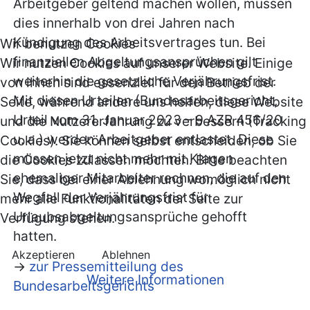
Arbeitgeber geltend machen wollen, müssen
dies innerhalb von drei Jahren nach
Kündigung des Arbeitsvertrages tun. Bei
Wir benutzen Cookies
finanziellen Abgeltungsansprüchen gilt
Wir nutzen Cookies auf unserer Website. Einige
weiterhin die gesetzliche Verjährungsfrist.
von ihnen sind essenziell für den Betrieb der
Mit diesen Urteilen (Bundesarbeitsgericht,
Seite, während andere uns helfen, diese Website
Urteil vom 31. Januar 2023 – 9 AZR 456/20
und die Nutzererfahrung zu verbessern (Tracking
u. a.) werden Arbeitgeber entlastet. Diese
Cookies). Sie können selbst entscheiden, ob Sie
müssen jetzt nicht mehr mit Klagen
die Cookies zulassen möchten. Bitte beachten
ehemaliger Mitarbeiter rechnen, die auf den
Sie, dass bei einer Ablehnung womöglich nicht
Wegfall der Verjährungsfrist für
mehr alle Funktionalitäten der Seite zur
Urlaubsabgeltungsansprüche gehofft
Verfügung stehen.
hatten.
Akzeptieren
Ablehnen
->
zur Pressemitteilung des
Weitere Informationen
Bundesarbeitsgerichts