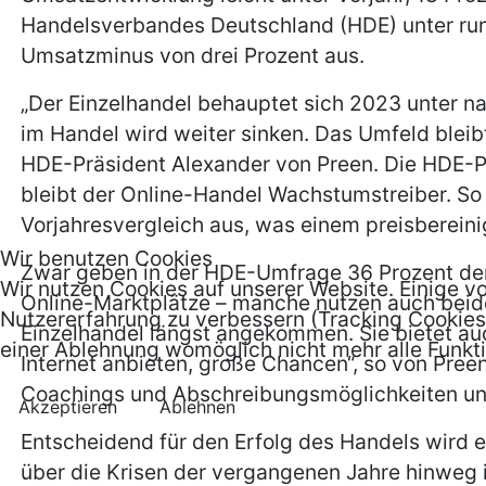
Handelsverbandes Deutschland (HDE) unter run
Umsatzminus von drei Prozent aus.
„Der Einzelhandel behauptet sich 2023 unter na
im Handel wird weiter sinken. Das Umfeld bleibt
HDE-Präsident Alexander von Preen. Die HDE-Pr
bleibt der Online-Handel Wachstumstreiber. So 
Vorjahresvergleich aus, was einem preisbereini
Wir benutzen Cookies
Zwar geben in der HDE-Umfrage 36 Prozent der 
Wir nutzen Cookies auf unserer Website. Einige vo
Online-Marktplätze – manche nutzen auch beide M
Nutzererfahrung zu verbessern (Tracking Cookies)
Einzelhandel längst angekommen. Sie bietet auc
einer Ablehnung womöglich nicht mehr alle Funkti
Internet anbieten, große Chancen“, so von Pre
Coachings und Abschreibungsmöglichkeiten unte
Akzeptieren
Ablehnen
Entscheidend für den Erfolg des Handels wird 
über die Krisen der vergangenen Jahre hinweg i