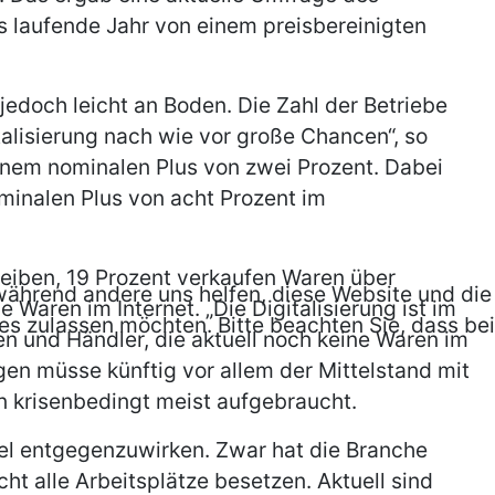
 laufende Jahr von einem preisbereinigten
jedoch leicht an Boden. Die Zahl der Betriebe
talisierung nach wie vor große Chancen“, so
inem nominalen Plus von zwei Prozent. Dabei
minalen Plus von acht Prozent im
eiben, 19 Prozent verkaufen Waren über
, während andere uns helfen, diese Website und die
Waren im Internet. „Die Digitalisierung ist im
es zulassen möchten. Bitte beachten Sie, dass bei
n und Händler, die aktuell noch keine Waren im
en müsse künftig vor allem der Mittelstand mit
n krisenbedingt meist aufgebraucht.
el entgegenzuwirken. Zwar hat die Branche
t alle Arbeitsplätze besetzen. Aktuell sind