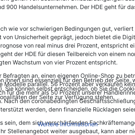
d 900 Handelsunternehmen. Der HDE geht für das
ch wie vor schwierigen Bedingungen gut, verliert 
 von Unsicherheit geprägt, jedoch bietet die Digi
ognose von real minus drei Prozent, entspricht e
geht der HDE für diesen Teilbereich von einem no
gten Wachstum von vier Prozent entspricht.
Befragten an, einen eigenen Online-Shop zu betr
n ihnen sind essenziell für den Betrieb der Seite
odelle parallel. 56 Prozent aber verkaufen keine 
. Sie können selbst entscheiden, ob Sie die Cooki
h für die mehr als 50 Prozent unserer Händlerinne
onalitäten der Seite zur Verfügung stehen.
en. Nach den coronabedingten Geschäftsschließung
rstützt werden, denn finanzielle Rücklagen seie
es sein, dem sich verschärfenden Fachkräftemang
Weitere Informationen
hr Stellenangebot weiter ausgebaut, kann aber nich