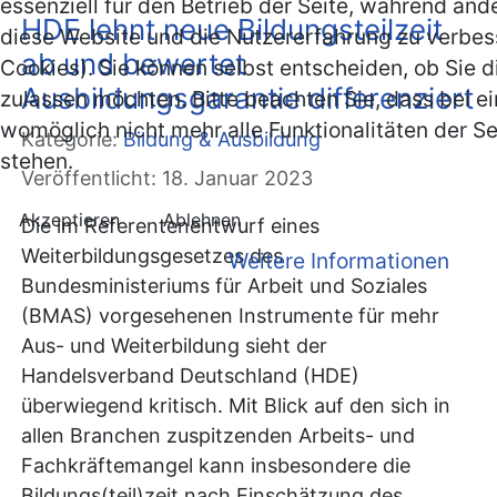
essenziell für den Betrieb der Seite, während and
HDE lehnt neue Bildungsteilzeit
diese Website und die Nutzererfahrung zu verbes
ab und bewertet
Cookies). Sie können selbst entscheiden, ob Sie d
Ausbildungsgarantie differenziert
zulassen möchten. Bitte beachten Sie, dass bei e
womöglich nicht mehr alle Funktionalitäten der S
Kategorie:
Bildung & Ausbildung
stehen.
Veröffentlicht: 18. Januar 2023
Akzeptieren
Ablehnen
Die im Referentenentwurf eines
Weiterbildungsgesetzes des
Weitere Informationen
Bundesministeriums für Arbeit und Soziales
(BMAS) vorgesehenen Instrumente für mehr
Aus- und Weiterbildung sieht der
Handelsverband Deutschland (HDE)
überwiegend kritisch. Mit Blick auf den sich in
allen Branchen zuspitzenden Arbeits- und
Fachkräftemangel kann insbesondere die
Bildungs(teil)zeit nach Einschätzung des