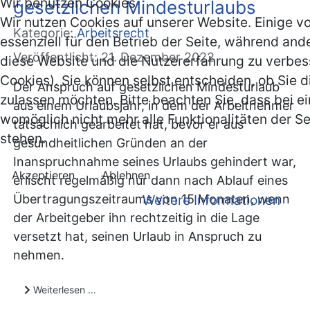
Wir benutzen Cookies
gesetzlichen Mindesturlaubs
Wir nutzen Cookies auf unserer Website. Einige v
Kategorie:
Arbeitsrecht
essenziell für den Betrieb der Seite, während and
Veröffentlicht: 21. Dezember 2022
diese Website und die Nutzererfahrung zu verbes
Cookies). Sie können selbst entscheiden, ob Sie d
Der Anspruch auf gesetzlichen Mindesturlaub
zulassen möchten. Bitte beachten Sie, dass bei e
aus einem Urlaubsjahr, in dem der Arbeitnehmer
womöglich nicht mehr alle Funktionalitäten der S
tatsächlich gearbeitet hat, bevor er aus
stehen.
gesundheitlichen Gründen an der
Inanspruchnahme seines Urlaubs gehindert war,
Akzeptieren
Ablehnen
erlischt regelmäßig nur dann nach Ablauf eines
Weitere Informationen
Übertragungszeitraums von 15 Monaten, wenn
der Arbeitgeber ihn rechtzeitig in die Lage
versetzt hat, seinen Urlaub in Anspruch zu
nehmen.
Weiterlesen …