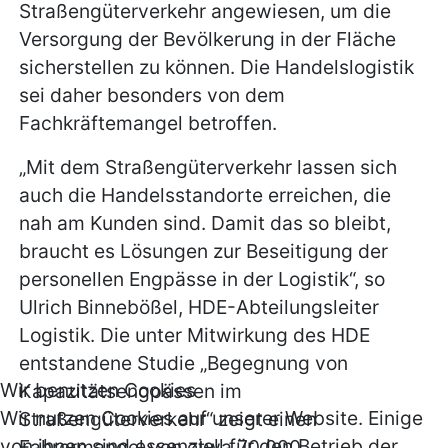
Straßengüterverkehr angewiesen, um die
Versorgung der Bevölkerung in der Fläche
sicherstellen zu können. Die Handelslogistik
sei daher besonders von dem
Fachkräftemangel betroffen.
„Mit dem Straßengüterverkehr lassen sich
auch die Handelsstandorte erreichen, die
nah am Kunden sind. Damit das so bleibt,
braucht es Lösungen zur Beseitigung der
personellen Engpässe in der Logistik“, so
Ulrich Binnebößel, HDE-Abteilungsleiter
Logistik. Die unter Mitwirkung des HDE
entstandene Studie „Begegnung von
Wir benutzen Cookies
Kapazitätsengpässen im
Wir nutzen Cookies auf unserer Website. Einige
Straßengüterverkehr“ zeigt einen
von ihnen sind essenziell für den Betrieb der
Fahrermangel von etwa 70.000