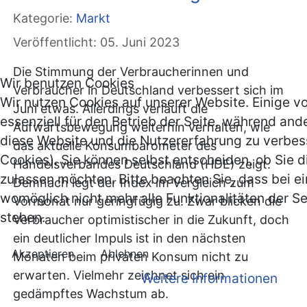
Kategorie:
Markt
Veröffentlicht: 05. Juni 2023
Die Stimmung der Verbraucherinnen und
Wir benutzen Cookies
Verbraucher in Deutschland verbessert sich im
Wir nutzen Cookies auf unserer Website. Einige v
Juni etwas. Allerdings verläuft die
essenziell für den Betrieb der Seite, während and
Aufwärtsbewegung weiterhin verhalten, wie
diese Website und die Nutzererfahrung zu verbes
das aktuelle Konsumbarometer des
Cookies). Sie können selbst entscheiden, ob Sie d
Handelsverbandes Deutschland (HDE) zeigt.
zulassen möchten. Bitte beachten Sie, dass bei e
Demnach legt der Index im Vergleich zum
womöglich nicht mehr alle Funktionalitäten der S
Vormonat nur geringfügig zu. Zwar blicken die
stehen.
Verbraucher optimistischer in die Zukunft, doch
ein deutlicher Impuls ist in den nächsten
Akzeptieren
Ablehnen
Monaten beim privaten Konsum nicht zu
erwarten. Vielmehr zeichnet sich ein
Weitere Informationen
gedämpftes Wachstum ab.