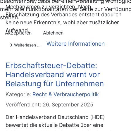
beachten Sie, dass bei einer Ablehnung womöglic
Mechanismen zu verzichten. Nach
mehr alle Funktionalitäten der Seite zur Verfügun
Einschätzung des Verbandes entsteht dadurch
stehen.
keine neue Erkenntnis, wohl aber zusätzlicher
Aufwand.
Akzeptieren
Ablehnen
Weitere Informationen
Weiterlesen …
Erbschaftsteuer-Debatte:
Handelsverband warnt vor
Belastung für Unternehmen
Kategorie:
Recht & Verbraucherpolitik
Veröffentlicht: 26. September 2025
Der Handelsverband Deutschland (HDE)
bewertet die aktuelle Debatte über eine