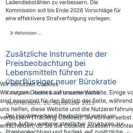
Ladendiebstählen zu verbessern. Die
Kommission soll bis Ende 2026 Vorschläge für
eine effektivere Strafverfolgung vorlegen.
Weiterlesen …
Zusätzliche Instrumente der
Preisbeobachtung bei
Lebensmitteln führen zu
überflüssiger neuer Bürokratie
Wir benutzen Cookies
Wir nutzen Cookies auf unserer Website. Einige v
Kategorie:
Recht & Verbraucherpolitik
sind essenziell für den Betrieb der Seite, währen
Veröffentlicht: 26. September 2025
uns helfen, diese Website und die Nutzererfahrun
Der Handelsverband Deutschland warnt vor
verbessern (Tracking Cookies). Sie können selbst
dem Aufbau weiterer staatlicher Strukturen zur
entscheiden, ob Sie die Cookies zulassen möchten
Preisbeobachtung und fordert, auf zusätzliche