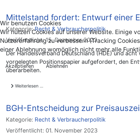
Mittelstand fordert: Entwurf eine
Wir benutzen Cookies
Kategorie:
Recht & Verbraucherpolitik
Wir nutzen Cookies auf unserer Website. Einige vo
Veröffentlicht: 15. Dezember 2023
Nutzererfahrung zu verbessern (Tracking Cookies)
einer Ablehnung womöglich nicht mehr alle Funkti
Der Handelsverband Deutschland (HDE) und acht w
vorgelegten Positionspapier aufgefordert, den E
Akzeptieren
Ablehnen
überarbeiten.
Weiterlesen …
BGH-Entscheidung zur Preisauszeic
Kategorie:
Recht & Verbraucherpolitik
Veröffentlicht: 01. November 2023