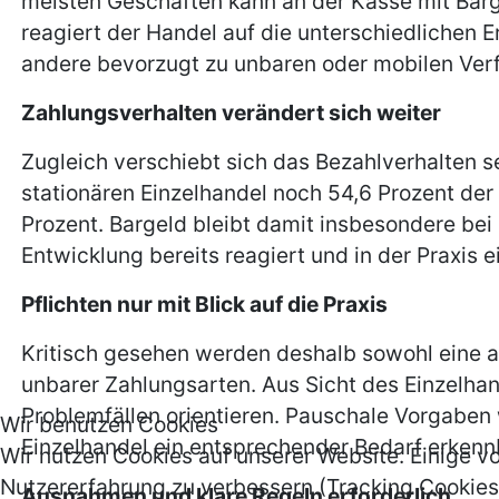
meisten Geschäften kann an der Kasse mit Bar
reagiert der Handel auf die unterschiedlichen 
andere bevorzugt zu unbaren oder mobilen Ver
Zahlungsverhalten verändert sich weiter
Zugleich verschiebt sich das Bezahlverhalten 
stationären Einzelhandel noch 54,6 Prozent der
Prozent. Bargeld bleibt damit insbesondere bei 
Entwicklung bereits reagiert und in der Praxi
Pflichten nur mit Blick auf die Praxis
Kritisch gesehen werden deshalb sowohl eine a
unbarer Zahlungsarten. Aus Sicht des Einzelhan
Problemfällen orientieren. Pauschale Vorgaben 
Wir benutzen Cookies
Einzelhandel ein entsprechender Bedarf erkenn
Wir nutzen Cookies auf unserer Website. Einige vo
Nutzererfahrung zu verbessern (Tracking Cookies)
Ausnahmen und klare Regeln erforderlich