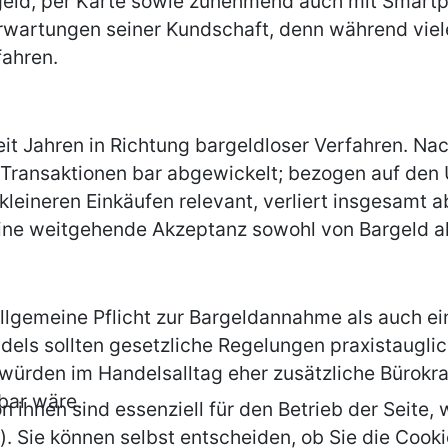
geld, per Karte sowie zunehmend auch mit Smart
Erwartungen seiner Kundschaft, denn während viel
fahren.
seit Jahren in Richtung bargeldloser Verfahren. 
 Transaktionen bar abgewickelt; bezogen auf den 
kleineren Einkäufen relevant, verliert insgesamt 
s eine weitgehende Akzeptanz sowohl von Bargeld 
llgemeine Pflicht zur Bargeldannahme als auch e
dels sollten gesetzliche Regelungen praxistauglic
würden im Handelsalltag eher zusätzliche Bürokra
bar wäre.
n ihnen sind essenziell für den Betrieb der Seite
. Sie können selbst entscheiden, ob Sie die Cooki