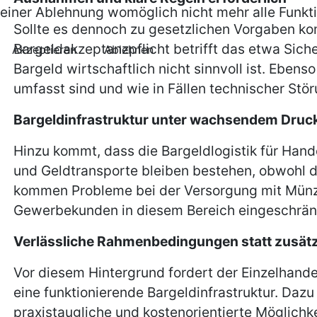
einer Ablehnung womöglich nicht mehr alle Funkti
Sollte es dennoch zu gesetzlichen Vorgaben ko
Bargeldakzeptanzpflicht betrifft das etwa Sic
Akzeptieren
Ablehnen
Bargeld wirtschaftlich nicht sinnvoll ist. Eben
umfasst sind und wie in Fällen technischer Stör
Bargeldinfrastruktur unter wachsendem Druc
Hinzu kommt, dass die Bargeldlogistik für Han
und Geldtransporte bleiben bestehen, obwohl d
kommen Probleme bei der Versorgung mit Münzge
Gewerbekunden in diesem Bereich eingeschränkt
Verlässliche Rahmenbedingungen statt zusätz
Vor diesem Hintergrund fordert der Einzelhand
eine funktionierende Bargeldinfrastruktur. Da
praxistaugliche und kostenorientierte Möglichk