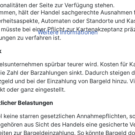
onalitäten der Seite zur Verfügung stehen.
mmen, hält der Handel sachgerechte Ausnahmen fü
herheitsaspekte, Automaten oder Standorte und K
so müsste bei einer Pflicht zur Kartenakzeptanz p
Weitere Informationen
ungen zu verfahren ist.
k
delsunternehmen spürbar teurer wird. Kosten für
ie Zahl der Barzahlungen sinkt. Dadurch steigen
ld und bei der Einzahlung von Bargeld hinzu. Vi
 oder ganz eingestellt.
licher Belastungen
el keine starren gesetzlichen Annahmepflichten, 
zu gehören aus Sicht des Handels eine gesicherte
eiten zur Bargeldeinzahlung. So könnte Bargeld do