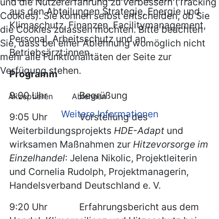
und die Nutzererfahrung zu verbessern (Tracking
aus den Abteilungen Strategie, Energie und
Cookies). Sie können selbst entscheiden, ob Sie
Klimaschutz, Finanzen, Facilitymanagement,
die Cookies zulassen möchten. Bitte beachten
Personal, Arbeitsschutz und an
Sie, dass bei einer Ablehnung womöglich nicht
Betriebsärzt:innen.
mehr alle Funktionalitäten der Seite zur
Verfügung stehen.
Programm
9:00 Uhr Begrüßung
Akzeptieren
Ablehnen
Weitere Informationen
9:05 Uhr Vorstellung des
Weiterbildungsprojekts
HDE-Adapt
und
wirksamen Maßnahmen zur
Hitzevorsorge im
Einzelhandel
: Jelena Nikolic, Projektleiterin
und Cornelia Rudolph, Projektmanagerin,
Handelsverband Deutschland e. V.
9:20 Uhr Erfahrungsbericht aus dem