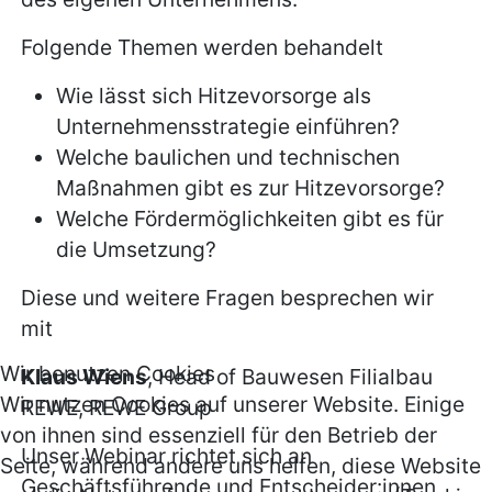
Folgende Themen werden behandelt
Wie lässt sich Hitzevorsorge als
Unternehmensstrategie einführen?
Welche baulichen und technischen
Maßnahmen gibt es zur Hitzevorsorge?
Welche Fördermöglichkeiten gibt es für
die Umsetzung?
Diese und weitere Fragen besprechen wir
mit
Wir benutzen Cookies
Klaus Wiens
, Head of Bauwesen Filialbau
Wir nutzen Cookies auf unserer Website. Einige
REWE, REWE Group
von ihnen sind essenziell für den Betrieb der
Unser Webinar richtet sich an
Seite, während andere uns helfen, diese Website
Geschäftsführende und Entscheider:innen