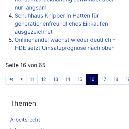
nur langsam
Schuhhaus Knipper in Hatten für
generationenfreundliches Einkaufen
ausgezeichnet
Onlinehandel wächst wieder deutlich –
HDE setzt Umsatzprognose nach oben
Seite 16 von 65
11
12
13
14
15
16
17
18
1
Themen
Arbeitsrecht