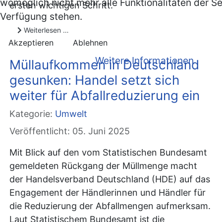
womöglich nicht mehr alle Funktionalitäten der Se
ersten wichtigen Schritt.
Verfügung stehen.
Weiterlesen …
Akzeptieren
Ablehnen
Weitere Informationen
Müllaufkommen in Deutschland
gesunken: Handel setzt sich
weiter für Abfallreduzierung ein
Kategorie:
Umwelt
Veröffentlicht: 05. Juni 2025
Mit Blick auf den vom Statistischen Bundesamt
gemeldeten Rückgang der Müllmenge macht
der Handelsverband Deutschland (HDE) auf das
Engagement der Händlerinnen und Händler für
die Reduzierung der Abfallmengen aufmerksam.
Laut Statistischem Bundesamt ist die