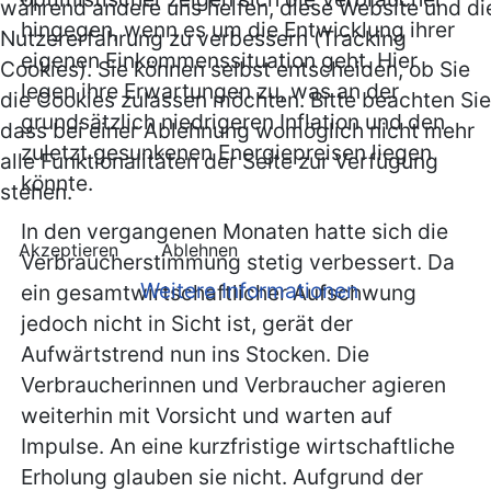
während andere uns helfen, diese Website und di
hingegen, wenn es um die Entwicklung ihrer
Nutzererfahrung zu verbessern (Tracking
eigenen Einkommenssituation geht. Hier
Cookies). Sie können selbst entscheiden, ob Sie
legen ihre Erwartungen zu, was an der
die Cookies zulassen möchten. Bitte beachten Sie
grundsätzlich niedrigeren Inflation und den
dass bei einer Ablehnung womöglich nicht mehr
zuletzt gesunkenen Energiepreisen liegen
alle Funktionalitäten der Seite zur Verfügung
könnte.
stehen.
In den vergangenen Monaten hatte sich die
Akzeptieren
Ablehnen
Verbraucherstimmung stetig verbessert. Da
Weitere Informationen
ein gesamtwirtschaftlicher Aufschwung
jedoch nicht in Sicht ist, gerät der
Aufwärtstrend nun ins Stocken. Die
Verbraucherinnen und Verbraucher agieren
weiterhin mit Vorsicht und warten auf
Impulse. An eine kurzfristige wirtschaftliche
Erholung glauben sie nicht. Aufgrund der