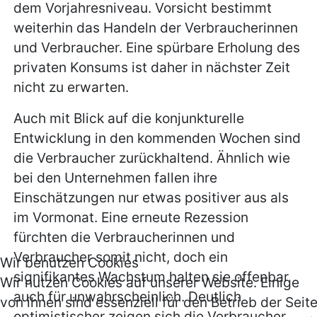
dem Vorjahresniveau. Vorsicht bestimmt
weiterhin das Handeln der Verbraucherinnen
und Verbraucher. Eine spürbare Erholung des
privaten Konsums ist daher in nächster Zeit
nicht zu erwarten.
Auch mit Blick auf die konjunkturelle
Entwicklung in den kommenden Wochen sind
die Verbraucher zurückhaltend. Ähnlich wie
bei den Unternehmen fallen ihre
Einschätzungen nur etwas positiver aus als
im Vormonat. Eine erneute Rezession
fürchten die Verbraucherinnen und
Verbraucher somit nicht, doch ein
Wir benutzen Cookies
signifikantes Wachstum halten sie offenbar
Wir nutzen Cookies auf unserer Website. Einige
auch für unwahrscheinlich. Deutlich
von ihnen sind essenziell für den Betrieb der Seite
optimistischer zeigen sich die Verbraucher