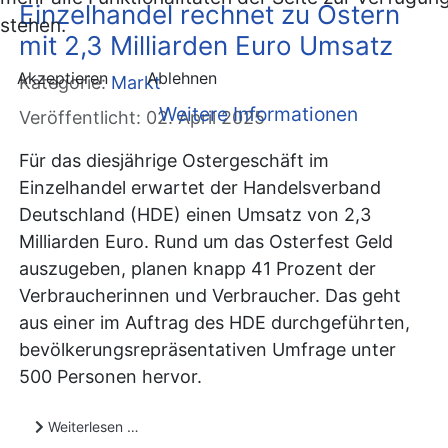
Einzelhandel rechnet zu Ostern
stehen.
mit 2,3 Milliarden Euro Umsatz
Akzeptieren
Ablehnen
Kategorie:
Markt
Weitere Informationen
Veröffentlicht: 02. April 2025
Für das diesjährige Ostergeschäft im
Einzelhandel erwartet der Handelsverband
Deutschland (HDE) einen Umsatz von 2,3
Milliarden Euro. Rund um das Osterfest Geld
auszugeben, planen knapp 41 Prozent der
Verbraucherinnen und Verbraucher. Das geht
aus einer im Auftrag des HDE durchgeführten,
bevölkerungsrepräsentativen Umfrage unter
500 Personen hervor.
Weiterlesen …