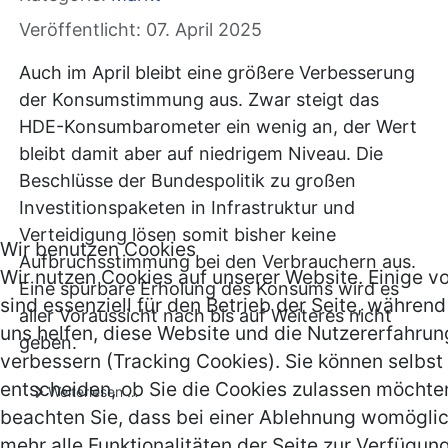
Veröffentlicht: 07. April 2025
Auch im April bleibt eine größere Verbesserung
der Konsumstimmung aus. Zwar steigt das
HDE-Konsumbarometer ein wenig an, der Wert
bleibt damit aber auf niedrigem Niveau. Die
Beschlüsse der Bundespolitik zu großen
Investitionspaketen in Infrastruktur und
Verteidigung lösen somit bisher keine
Wir benutzen Cookies
Aufbruchsstimmung bei den Verbrauchern aus.
Wir nutzen Cookies auf unserer Website. Einige v
Eine spürbare Erholung des Konsums wird es
sind essenziell für den Betrieb der Seite, währen
aller Voraussicht nach bis auf Weiteres nicht
uns helfen, diese Website und die Nutzererfahrun
geben.
verbessern (Tracking Cookies). Sie können selbst
entscheiden, ob Sie die Cookies zulassen möchten
Weiterlesen …
beachten Sie, dass bei einer Ablehnung womöglic
mehr alle Funktionalitäten der Seite zur Verfügun