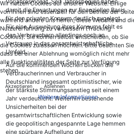
Vorjahresmonat. Seit Jahresbeginn haben
Wir nutzen Cookies auf unserer Website. Einige
damit die Erwartungen zur finanziellen Basis
von ihnen sind essenziell für den Betrieb der Seite
für den privaten Konsum deutlich zugelegt.
während andere uns helfen, diese Website und di
Für eine Ausweitung ihres Konsums fehlt es
Nutzererfahrung zu verbessern (Tracking
den Verbrauchern allerdings noch an
Cookies). Sie können selbst entscheiden, ob Sie
Vertrauen in das gesamtwirtschaftliche
die Cookies zulassen möchten. Bitte beachten Sie
Umfeld.
dass bei einer Ablehnung womöglich nicht mehr
alle Funktionalitäten der Seite zur Verfügung
Auf die kommenden Wochen blicken die
stehen.
Verbraucherinnen und Verbraucher in
Deutschland insgesamt optimistischer, wie
Akzeptieren
Ablehnen
der stärkste Stimmungsanstieg seit einem
Weitere Informationen
Jahr verdeutlicht. Weiterhin bestehende
Unsicherheiten bei der
gesamtwirtschaftlichen Entwicklung sowie
die geopolitisch angespannte Lage hemmen
eine spürbare Aufhellung der