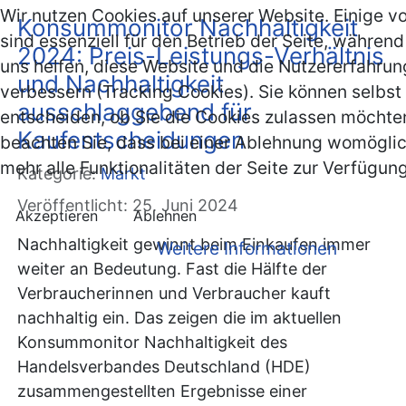
Wir nutzen Cookies auf unserer Website. Einige v
Konsummonitor Nachhaltigkeit
sind essenziell für den Betrieb der Seite, währen
2024: Preis-Leistungs-Verhältnis
uns helfen, diese Website und die Nutzererfahrun
und Nachhaltigkeit
verbessern (Tracking Cookies). Sie können selbst
ausschlaggebend für
entscheiden, ob Sie die Cookies zulassen möchten
Kaufentscheidungen
beachten Sie, dass bei einer Ablehnung womöglic
mehr alle Funktionalitäten der Seite zur Verfügun
Kategorie:
Markt
Veröffentlicht: 25. Juni 2024
Akzeptieren
Ablehnen
Nachhaltigkeit gewinnt beim Einkaufen immer
Weitere Informationen
weiter an Bedeutung. Fast die Hälfte der
Verbraucherinnen und Verbraucher kauft
nachhaltig ein. Das zeigen die im aktuellen
Konsummonitor Nachhaltigkeit des
Handelsverbandes Deutschland (HDE)
zusammengestellten Ergebnisse einer