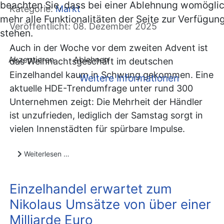
beachten Sie, dass bei einer Ablehnung womöglic
Kategorie:
Markt
mehr alle Funktionalitäten der Seite zur Verfügun
Veröffentlicht: 08. Dezember 2025
stehen.
Auch in der Woche vor dem zweiten Advent ist
Akzeptieren
Ablehnen
das Weihnachtsgeschäft im deutschen
Einzelhandel kaum in Schwung gekommen. Eine
Weitere Informationen
aktuelle HDE-Trendumfrage unter rund 300
Unternehmen zeigt: Die Mehrheit der Händler
ist unzufrieden, lediglich der Samstag sorgt in
vielen Innenstädten für spürbare Impulse.
Weiterlesen …
Einzelhandel erwartet zum
Nikolaus Umsätze von über einer
Milliarde Euro