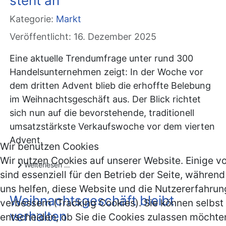
steht an
Kategorie:
Markt
Veröffentlicht: 16. Dezember 2025
Eine aktuelle Trendumfrage unter rund 300
Handelsunternehmen zeigt: In der Woche vor
dem dritten Advent blieb die erhoffte Belebung
im Weihnachtsgeschäft aus. Der Blick richtet
sich nun auf die bevorstehende, traditionell
umsatzstärkste Verkaufswoche vor dem vierten
Advent.
Wir benutzen Cookies
Wir nutzen Cookies auf unserer Website. Einige v
Weiterlesen …
sind essenziell für den Betrieb der Seite, währen
uns helfen, diese Website und die Nutzererfahrun
Weihnachtsgeschäft bleibt
verbessern (Tracking Cookies). Sie können selbst
verhalten
entscheiden, ob Sie die Cookies zulassen möchten