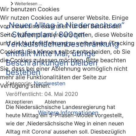
Weiterlesen …
Wir benutzen Cookies
Wir nutzen Cookies auf unserer Website. Einige
„Neuer Alltag in Niedersachsen“
von ihnen sind essenziell für den Betrieb der
– Stufenplan / 800qm-
Seite, während andere uns helfen, diese Website
Verkaufsflächenbeschränkung
und die Nutzererfahrung zu verbessern (Tracking
Cookies). Sie können selbst entscheiden, ob Sie
entfällt Mitte Mai, übrige
die Cookies zulassen möchten. Bitte beachten
Beschränkungen bleiben
Sie, dass bei einer Ablehnung womöglich nicht
bestehen
mehr alle Funktionalitäten der Seite zur
Kategorie:
Nordwesten
Verfügung stehen.
Veröffentlicht: 04. Mai 2020
Akzeptieren
Ablehnen
Die Niedersächsische Landesregierung hat
Weitere Informationen
heute Mittag ein 5-Phasen-Modell vorgestellt,
wie der ‚Niedersächsische Weg in einen neuen
Alltag mit Corona‘ aussehen soll. Diesbezüglich