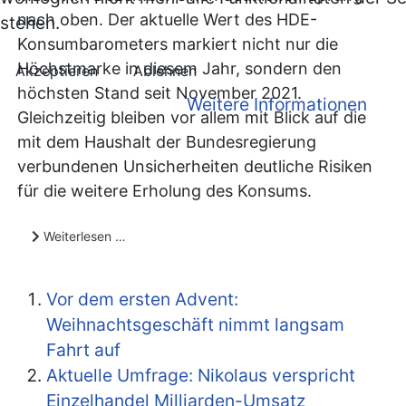
nach oben. Der aktuelle Wert des HDE-
stehen.
Konsumbarometers markiert nicht nur die
Höchstmarke in diesem Jahr, sondern den
Akzeptieren
Ablehnen
höchsten Stand seit November 2021.
Weitere Informationen
Gleichzeitig bleiben vor allem mit Blick auf die
mit dem Haushalt der Bundesregierung
verbundenen Unsicherheiten deutliche Risiken
für die weitere Erholung des Konsums.
Weiterlesen …
Vor dem ersten Advent:
Weihnachtsgeschäft nimmt langsam
Fahrt auf
Aktuelle Umfrage: Nikolaus verspricht
Einzelhandel Milliarden-Umsatz