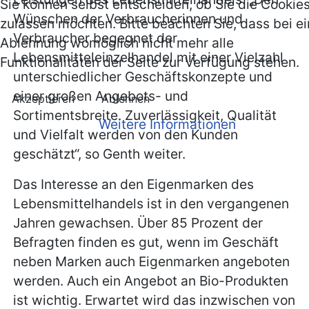
Sie können selbst entscheiden, ob Sie die Cookie
Wünschen der Verbraucherinnen und
zulassen möchten. Bitte beachten Sie, dass bei ei
Verbraucher begegnet der
Ablehnung womöglich nicht mehr alle
Lebensmitteleinzelhandel mit einer Vielzahl
Funktionalitäten der Seite zur Verfügung stehen.
unterschiedlicher Geschäftskonzepte und
einer großen Angebots- und
Akzeptieren
Ablehnen
Sortimentsbreite. Zuverlässigkeit, Qualität
Weitere Informationen
und Vielfalt werden von den Kunden
geschätzt“, so Genth weiter.
Das Interesse an den Eigenmarken des
Lebensmittelhandels ist in den vergangenen
Jahren gewachsen. Über 85 Prozent der
Befragten finden es gut, wenn im Geschäft
neben Marken auch Eigenmarken angeboten
werden. Auch ein Angebot an Bio-Produkten
ist wichtig. Erwartet wird das inzwischen von