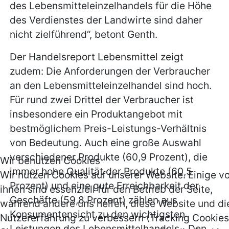
des Lebensmitteleinzelhandels für die Höhe
des Verdienstes der Landwirte sind daher
nicht zielführend“, betont Genth.
Der Handelsreport Lebensmittel zeigt
zudem: Die Anforderungen der Verbraucher
an den Lebensmitteleinzelhandel sind hoch.
Für rund zwei Drittel der Verbraucher ist
insbesondere ein Produktangebot mit
bestmöglichem Preis-Leistungs-Verhältnis
von Bedeutung. Auch eine große Auswahl
verschiedener Produkte (60,9 Prozent), die
Wir benutzen Cookies
immer hohe Qualität der Produkte (60,5
Wir nutzen Cookies auf unserer Website. Einige v
Prozent) und eine gute Erreichbarkeit der
ihnen sind essenziell für den Betrieb der Seite,
Geschäfte (59,8 Prozent) zählen aus
während andere uns helfen, diese Website und di
Konsumentensicht zu den wichtigsten
Nutzererfahrung zu verbessern (Tracking Cookies
Leistungen des Lebensmittelhandels. „Den