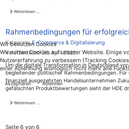
Weiterlesen …
Rahmenbedingungen für erfolgreich
Kategorie:
E-Commerce & Digitalisierung
Wir benutzen Cookies
Wir nutzen Cookies auf unserer Website. Einige vo
Veröffentlicht: 26. April 2022
Nutzererfahrung zu verbessern (Tracking Cookies)
Um die digitale Transformation in Deutschland vo
einer Ablehnung womöglich nicht mehr alle Funkti
begleitender politischer Rahmenbedingungen. Für e
finanziell ausgezehrten Handelsunternehmen Zukun
Akzeptieren
Ablehnen
gefälschten Produktbewertungen sieht der HDE d
Weiterlesen …
Seite 6 von 6