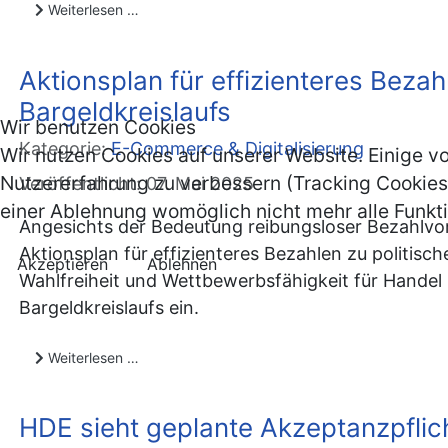
Weiterlesen …
Aktionsplan für effizienteres Beza
Bargeldkreislaufs
Wir benutzen Cookies
Kategorie:
E-Commerce & Digitalisierung
Wir nutzen Cookies auf unserer Website. Einige vo
Nutzererfahrung zu verbessern (Tracking Cookies)
Veröffentlicht: 07. Mai 2025
einer Ablehnung womöglich nicht mehr alle Funkti
Angesichts der Bedeutung reibungsloser Bezahlvo
Aktionsplan für effizienteres Bezahlen zu politi
Akzeptieren
Ablehnen
Wahlfreiheit und Wettbewerbsfähigkeit für Handel
Bargeldkreislaufs ein.
Weiterlesen …
HDE sieht geplante Akzeptanzpflic