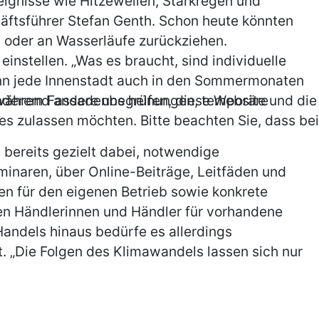
ignisse wie Hitzewellen, Starkregen und
äftsführer Stefan Genth. Schon heute könnten
 oder an Wasserläufe zurückziehen.
instellen. „Was es braucht, sind individuelle
nn jede Innenstadt auch in den Sommermonaten
er anderem Fassadenbegrünungen, temporäre
, während andere uns helfen, diese Website und die
es zulassen möchten. Bitte beachten Sie, dass bei
bereits gezielt dabei, notwendige
naren, über Online-Beiträge, Leitfäden und
n für den eigenen Betrieb sowie konkrete
ren Händlerinnen und Händler für vorhandene
andels hinaus bedürfe es allerdings
 „Die Folgen des Klimawandels lassen sich nur