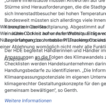
„Unsere Innenstädte müssen Antworten auf die 
Stürme sind Herausforderungen, die die Stadt
sich Innenstadtbesucher bei hohen Temperature
Bundesweit müssten sich allerdings viele Innens
Konzepte in der Stadtplanung. Abgestimmt auf
Wir benutzen Cookies
ein kühler Ort mit hoher Aufenthaltsqualität 
Wir nutzen Cookies auf unserer Website. Einige vo
Begrünungen durch mobile Pflanzelemente und d
Nutzererfahrung zu verbessern (Tracking Cookies)
einer Ablehnung womöglich nicht mehr alle Funkti
Der HDE begleitet Händlerinnen und Händler i
Anpassungen an die Folgen des Klimawandels z
Akzeptieren
Ablehnen
Checklisten werden Handelsunternehmen darin 
Handlungsbedarfe zu identifizieren. „Die Infor
Klimaanpassungspotenziale im eigenen Unterneh
klimagerechter Gestaltungskonzepte für den g
gemeinsam bewältigen“, so Genth.
Weitere Informationen