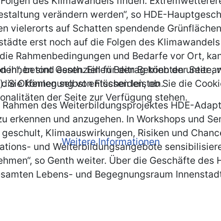
Folgen des Klimawandels finden. Extremwetterere
gestaltung verändern werden“, so HDE-Hauptgesch
n vielerorts auf Schatten spendende Grünflächen
tädte erst noch auf die Folgen des Klimawandels e
 die Rahmenbedingungen und Bedarfe vor Ort, ka
werden“, betont Genth. Einen Beitrag könnten unt
n ihnen sind essenziell für den Betrieb der Seite
ie Offenlegung von Flüssen leisten.
. Sie können selbst entscheiden, ob Sie die Cooki
onalitäten der Seite zur Verfügung stehen.
m Rahmen des Weiterbildungsprojektes HDE-Adapt 
u erkennen und anzugehen. In Workshops und Semi
geschult, Klimaauswirkungen, Risiken und Chance
Weitere Informationen
mations- und Weiterbildungsangebote sensibilisie
men“, so Genth weiter. Über die Geschäfte des H
esamten Lebens- und Begegnungsraum Innenstadt.