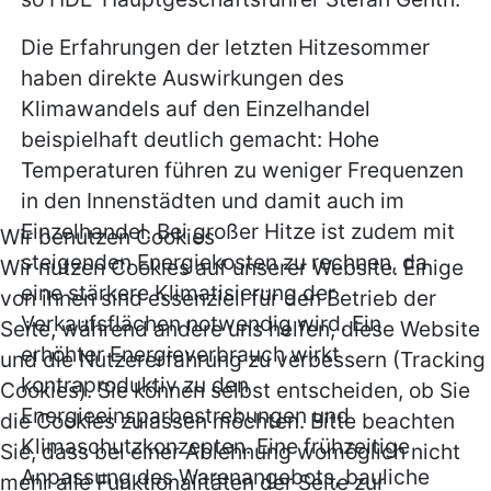
Die Erfahrungen der letzten Hitzesommer
haben direkte Auswirkungen des
Klimawandels auf den Einzelhandel
beispielhaft deutlich gemacht: Hohe
Temperaturen führen zu weniger Frequenzen
in den Innenstädten und damit auch im
Einzelhandel. Bei großer Hitze ist zudem mit
Wir benutzen Cookies
steigenden Energiekosten zu rechnen, da
Wir nutzen Cookies auf unserer Website. Einige
eine stärkere Klimatisierung der
von ihnen sind essenziell für den Betrieb der
Verkaufsflächen notwendig wird. Ein
Seite, während andere uns helfen, diese Website
erhöhter Energieverbrauch wirkt
und die Nutzererfahrung zu verbessern (Tracking
kontraproduktiv zu den
Cookies). Sie können selbst entscheiden, ob Sie
Energieeinsparbestrebungen und
die Cookies zulassen möchten. Bitte beachten
Klimaschutzkonzepten. Eine frühzeitige
Sie, dass bei einer Ablehnung womöglich nicht
Anpassung des Warenangebots, bauliche
mehr alle Funktionalitäten der Seite zur