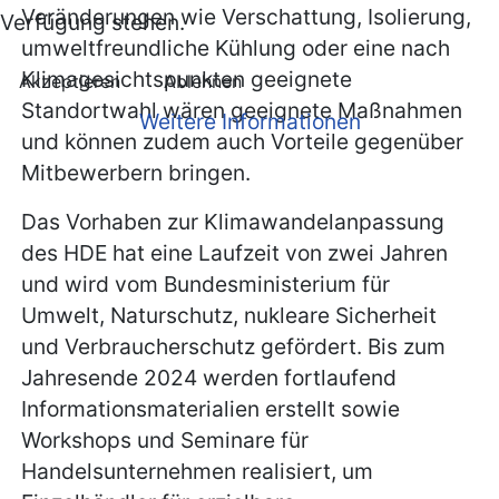
Veränderungen wie Verschattung, Isolierung,
Verfügung stehen.
umweltfreundliche Kühlung oder eine nach
Klimagesichtspunkten geeignete
Akzeptieren
Ablehnen
Standortwahl wären geeignete Maßnahmen
Weitere Informationen
und können zudem auch Vorteile gegenüber
Mitbewerbern bringen.
Das Vorhaben zur Klimawandelanpassung
des HDE hat eine Laufzeit von zwei Jahren
und wird vom Bundesministerium für
Umwelt, Naturschutz, nukleare Sicherheit
und Verbraucherschutz gefördert. Bis zum
Jahresende 2024 werden fortlaufend
Informationsmaterialien erstellt sowie
Workshops und Seminare für
Handelsunternehmen realisiert, um