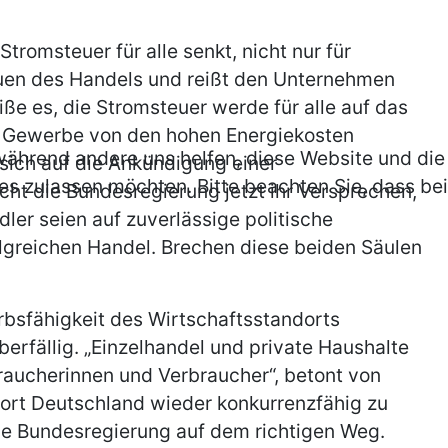
romsteuer für alle senkt, nicht nur für
auen des Handels und reißt den Unternehmen
ße es, die Stromsteuer werde für alle auf das
e Gewerbe von den hohen Energiekosten
, während andere uns helfen, diese Website und die
 sich auf die Ankündigung einer
es zulassen möchten. Bitte beachten Sie, dass bei
icht die Bundesregierung jetzt ihr Versprechen,
ler seien auf zuverlässige politische
lgreichen Handel. Brechen diese beiden Säulen
bsfähigkeit des Wirtschaftsstandorts
rfällig. „Einzelhandel und private Haushalte
braucherinnen und Verbraucher“, betont von
ndort Deutschland wieder konkurrenzfähig zu
ie Bundesregierung auf dem richtigen Weg.