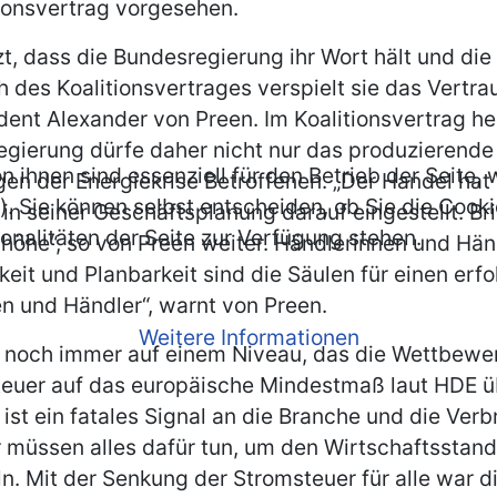
tionsvertrag vorgesehen.
 dass die Bundesregierung ihr Wort hält und die St
 des Koalitionsvertrages verspielt sie das Vertr
nt Alexander von Preen. Im Koalitionsvertrag hei
gierung dürfe daher nicht nur das produzierend
n ihnen sind essenziell für den Betrieb der Seite
gen der Energiekrise Betroffenen. „Der Handel hat
. Sie können selbst entscheiden, ob Sie die Cooki
in seiner Geschäftsplanung darauf eingestellt. Br
onalitäten der Seite zur Verfügung stehen.
öhe“, so von Preen weiter. Händlerinnen und Händ
t und Planbarkeit sind die Säulen für einen erfo
n und Händler“, warnt von Preen.
Weitere Informationen
 noch immer auf einem Niveau, das die Wettbewer
euer auf das europäische Mindestmaß laut HDE übe
st ein fatales Signal an die Branche und die Ver
ir müssen alles dafür tun, um den Wirtschaftssta
 Mit der Senkung der Stromsteuer für alle war d