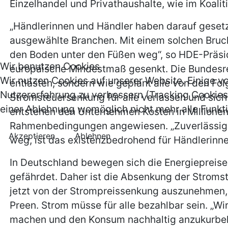
Einzelhandel und Privathaushalte, wie im Koali
„Händlerinnen und Händler haben darauf gesetzt,
ausgewählte Branchen. Mit einem solchen Bruch
den Boden unter den Füßen weg“, so HDE-Präside
Wir benutzen Cookies
europäische Mindestmaß gesenkt. Die Bundesre
Wir nutzen Cookies auf unserer Website. Einige vo
entlasten, sondern wie geplant alle von den Fol
Nutzererfahrung zu verbessern (Tracking Cookies)
Stromsteuersenkung für alle verlassen und sich 
einer Ablehnung womöglich nicht mehr alle Funkti
entstehen den Unternehmen Kosten in Millionenh
Rahmenbedingungen angewiesen. „Zuverlässigkei
Akzeptieren
Ablehnen
weg, ist das existenzbedrohend für Händlerinne
In Deutschland bewegen sich die Energiepreise
gefährdet. Daher ist die Absenkung der Stromst
jetzt von der Strompreissenkung auszunehmen, i
Preen. Strom müsse für alle bezahlbar sein. „W
machen und den Konsum nachhaltig anzukurbeln.