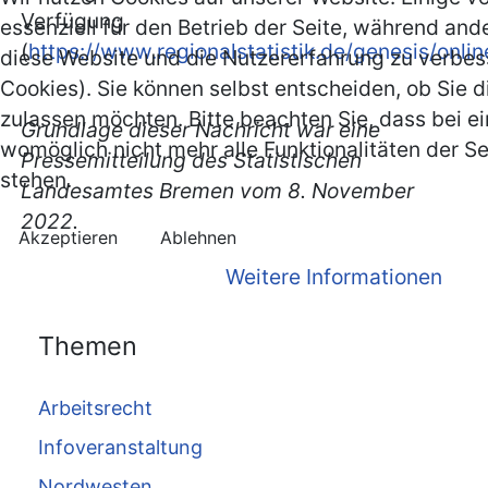
Verfügung
essenziell für den Betrieb der Seite, während and
(
https://www.regionalstatistik.de/genesis/onlin
diese Website und die Nutzererfahrung zu verbes
Cookies). Sie können selbst entscheiden, ob Sie d
zulassen möchten. Bitte beachten Sie, dass bei e
Grundlage dieser Nachricht war eine
womöglich nicht mehr alle Funktionalitäten der S
Pressemitteilung des Statistischen
stehen.
Landesamtes Bremen vom 8. November
2022.
Akzeptieren
Ablehnen
Weitere Informationen
Themen
Arbeitsrecht
Infoveranstaltung
Nordwesten