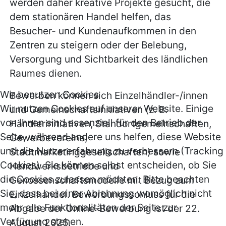
werden daher kreative Projekte gesucht, die
dem stationären Handel helfen, das
Besucher- und Kundenaufkommen in den
Zentren zu steigern oder der Belebung,
Versorgung und Sichtbarkeit des ländlichen
Raumes dienen.
Wir benutzen Cookies
Bewerben können sich Einzelhändler-/innen
Wir nutzen Cookies auf unserer Website. Einige
und Gemeinschaftsinitiativen (z. B.
von ihnen sind essenziell für den Betrieb der
Händlerinitiativen, Standortgemeinschaften,
Seite, während andere uns helfen, diese Website
Gewerbevereine,
und die Nutzererfahrung zu verbessern (Tracking
Stadtmarketinggesellschaften) sowie
Cookies). Sie können selbst entscheiden, ob Sie
Handwerksbetriebe und
die Cookies zulassen möchten. Bitte beachten
Genossenschaftsmodelle mit Bezug zum
Sie, dass bei einer Ablehnung womöglich nicht
Einzelhandel. Bewerbungsschluss für die
mehr alle Funktionalitäten der Seite zur
Abgabe der Online-Bewerbung ist der 22.
Verfügung stehen.
August 2025.