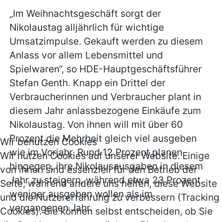
„Im Weihnachtsgeschäft sorgt der
Nikolaustag alljährlich für wichtige
Umsatzimpulse. Gekauft werden zu diesem
Anlass vor allem Lebensmittel und
Spielwaren“, so HDE-Hauptgeschäftsführer
Stefan Genth. Knapp ein Drittel der
Verbraucherinnen und Verbraucher plant in
diesem Jahr anlassbezogene Einkäufe zum
Nikolaustag. Von ihnen will mit über 60
Prozent die Mehrheit gleich viel ausgeben
Wir benutzen Cookies
wie im Vorjahr. Rund 12 Prozent planen
Wir nutzen Cookies auf unserer Website. Einige
hingegen, ihre Nikolausausgaben in diesem
von ihnen sind essenziell für den Betrieb der
Jahr zu steigern, während etwa 23 Prozent
Seite, während andere uns helfen, diese Website
weniger ausgeben wollen als im
und die Nutzererfahrung zu verbessern (Tracking
vergangenen Jahr.
Cookies). Sie können selbst entscheiden, ob Sie