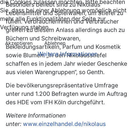
die Cookies zulassen möchten. Bitte beachten
Besonders beliebt sind zu Nikolaus
Sie, dass bei einer Ablehnung womöglich nicht
Lebensmittel und Spielwaren, um Stiefel zu
mehr alle Funktionalitäten der Seite zur
füllen. Verbraucherinnen und Verbraucher
Verfügung stehen.
greifen zu diesem Anlass allerdings auch zu
Büchern und Schreibwaren,
Akzeptieren
Ablehnen
Bekleidungsartikeln, Parfum und Kosmetik
Weitere Informationen
sowie Blumen. „In den Nikolausstiefel
schaffen es in jedem Jahr wieder Geschenke
aus vielen Warengruppen“, so Genth.
Die bevölkerungsrepräsentative Umfrage
unter rund 1.200 Befragten wurde im Auftrag
des HDE vom IFH Köln durchgeführt.
Weitere Informationen
unter:
www.einzelhandel.de/nikolaus