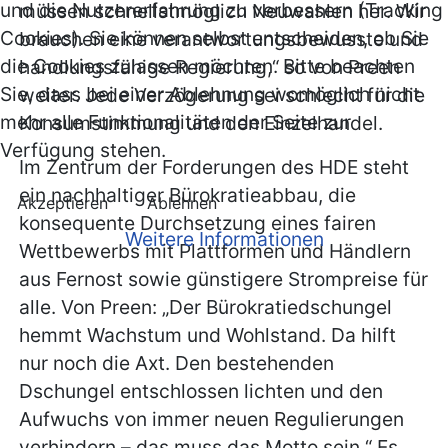
und die Nutzererfahrung zu verbessern (Tracking
müssen schnellstmöglich Neuwahlen her. Wir
Cookies). Sie können selbst entscheiden, ob Sie
brauchen eine verantwortungsbewusste und
die Cookies zulassen möchten. Bitte beachten
handlungsfähige Regierung,“ so von Preen
Sie, dass bei einer Ablehnung womöglich nicht
weiter. Jede Verzögerung sei schlecht für die
mehr alle Funktionalitäten der Seite zur
Konsumstimmung und den Einzelhandel.
Verfügung stehen.
Im Zentrum der Forderungen des HDE steht
ein nachhaltiger Bürokratieabbau, die
Akzeptieren
Ablehnen
konsequente Durchsetzung eines fairen
Weitere Informationen
Wettbewerbs mit Plattformen und Händlern
aus Fernost sowie günstigere Strompreise für
alle. Von Preen: „Der Bürokratiedschungel
hemmt Wachstum und Wohlstand. Da hilft
nur noch die Axt. Den bestehenden
Dschungel entschlossen lichten und den
Aufwuchs von immer neuen Regulierungen
verhindern – das muss das Motto sein.“ Es