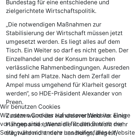
Bundestag für eine entschiedene und
zielgerichtete Wirtschaftspolitik.
„Die notwendigen Maßnahmen zur
Stabilisierung der Wirtschaft müssen jetzt
umgesetzt werden. Es liegt alles auf dem
Tisch. Ein Weiter so darf es nicht geben. Der
Einzelhandel und der Konsum brauchen
verlässliche Rahmenbedingungen. Ausreden
sind fehl am Platze. Nach dem Zerfall der
Ampel muss umgehend für Klarheit gesorgt
werden“, so HDE-Präsident Alexander von
Preen.
Wir benutzen Cookies
Wir nutzen Cookies auf unserer Website. Einige
Zudem warnt der Handelsverband vor einer
von ihnen sind essenziell für den Betrieb der
Hängepartie: „Wenn die Koalition nicht mehr
Seite, während andere uns helfen, diese Website
trägt und nicht mehr handlungsfähig ist,