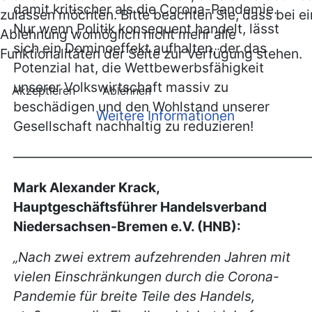
damit kritischer als die Corona-Pandemie.
zulassen möchten. Bitte beachten Sie, dass bei ei
Nur wenn Politik konsequent handelt, lässt
Ablehnung womöglich nicht mehr alle
sich ein Dominoeffekt aufhalten, der das
Funktionalitäten der Seite zur Verfügung stehen.
Potenzial hat, die Wettbewerbsfähigkeit
unserer Volkswirtschaft massiv zu
Akzeptieren
Ablehnen
beschädigen und den Wohlstand unserer
Weitere Informationen
Gesellschaft nachhaltig zu reduzieren!
———————————————————————
Mark Alexander Krack,
Hauptgeschäftsführer Handelsverband
Niedersachsen-Bremen e.V. (HNB):
„Nach zwei extrem aufzehrenden Jahren mit
vielen Einschränkungen durch die Corona-
Pandemie für breite Teile des Handels,