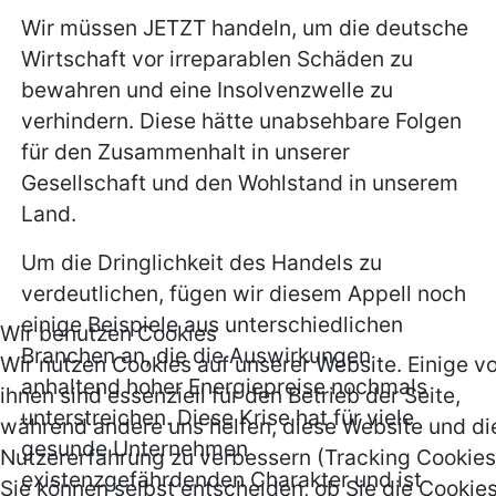
Wir müssen JETZT handeln, um die deutsche
Wirtschaft vor irreparablen Schäden zu
bewahren und eine Insolvenzwelle zu
verhindern. Diese hätte unabsehbare Folgen
für den Zusammenhalt in unserer
Gesellschaft und den Wohlstand in unserem
Land.
Um die Dringlichkeit des Handels zu
verdeutlichen, fügen wir diesem Appell noch
einige Beispiele aus unterschiedlichen
Wir benutzen Cookies
Branchen an, die die Auswirkungen
Wir nutzen Cookies auf unserer Website. Einige v
anhaltend hoher Energiepreise nochmals
ihnen sind essenziell für den Betrieb der Seite,
unterstreichen. Diese Krise hat für viele
während andere uns helfen, diese Website und di
gesunde Unternehmen
Nutzererfahrung zu verbessern (Tracking Cookies
existenzgefährdenden Charakter und ist
Sie können selbst entscheiden, ob Sie die Cookie