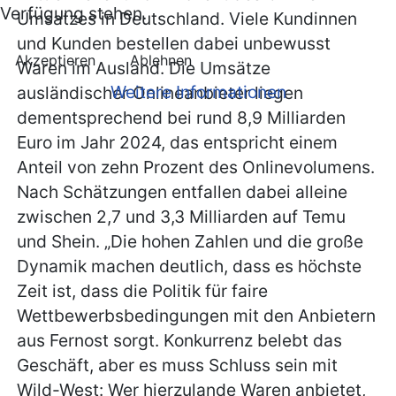
Verfügung stehen.
Umsatzes in Deutschland. Viele Kundinnen
und Kunden bestellen dabei unbewusst
Akzeptieren
Ablehnen
Waren im Ausland. Die Umsätze
Weitere Informationen
ausländischer Onlineanbieter liegen
dementsprechend bei rund 8,9 Milliarden
Euro im Jahr 2024, das entspricht einem
Anteil von zehn Prozent des Onlinevolumens.
Nach Schätzungen entfallen dabei alleine
zwischen 2,7 und 3,3 Milliarden auf Temu
und Shein. „Die hohen Zahlen und die große
Dynamik machen deutlich, dass es höchste
Zeit ist, dass die Politik für faire
Wettbewerbsbedingungen mit den Anbietern
aus Fernost sorgt. Konkurrenz belebt das
Geschäft, aber es muss Schluss sein mit
Wild-West: Wer hierzulande Waren anbietet,