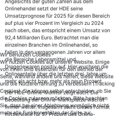
Angesichts der guten Zahlen aus dem
Onlinehandel setzt der HDE seine
Umsatzprognose für 2025 für diesen Bereich
auf plus vier Prozent im Vergleich zu 2024
nach oben, das entspricht einem Umsatz von
92,4 Milliarden Euro. Betrachtet man die
einzelnen Branchen im Onlinehandel, so
fallen in den vergangenen Jahren vor allem
Wir benutzen Cookies
die Bereiche Lebensmittel und
Wir nutzen Cookies auf unserer Website. Einige
Drogeriewaren positiv auf. Hier wuchsen die
von ihnen sind essenziell für den Betrieb der
Onlineanteile über die letzten drei Jahre um
Seite, während andere uns helfen, diese Website
mehr als acht bzw. mehr als neun Prozent.
und die Nutzererfahrung zu verbessern (Tracking
Cookies). Sie können selbst entscheiden, ob Sie
Der HDE-Online-Monitor zeigt auch: Die
die Cookies zulassen möchten. Bitte beachten
Bedeutung der Online-Marktplätze wächst
Sie, dass bei einer Ablehnung womöglich nicht
immer weiter. Insgesamt steht dieses Format
mehr alle Funktionalitäten der Seite zur
mittlerweile für 57 Prozent des Online-