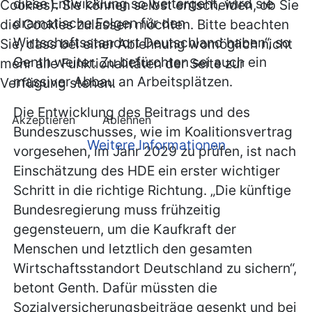
diese Entwicklung so weitergeht, wird sie
Cookies). Sie können selbst entscheiden, ob Sie
dramatische Folgen für den
die Cookies zulassen möchten. Bitte beachten
Wirtschaftsstandort Deutschland haben“, so
Sie, dass bei einer Ablehnung womöglich nicht
Genth weiter. Zu befürchten sei auch ein
mehr alle Funktionalitäten der Seite zur
massiver Abbau an Arbeitsplätzen.
Verfügung stehen.
Die Entwicklung des Beitrags und des
Akzeptieren
Ablehnen
Bundeszuschusses, wie im Koalitionsvertrag
Weitere Informationen
vorgesehen, im Jahr 2029 zu prüfen, ist nach
Einschätzung des HDE ein erster wichtiger
Schritt in die richtige Richtung. „Die künftige
Bundesregierung muss frühzeitig
gegensteuern, um die Kaufkraft der
Menschen und letztlich den gesamten
Wirtschaftsstandort Deutschland zu sichern“,
betont Genth. Dafür müssten die
Sozialversicherungsbeiträge gesenkt und bei