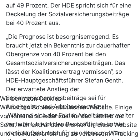
auf 49 Prozent. Der HDE spricht sich für eine
Deckelung der Sozialversicherungsbeiträge
bei 40 Prozent aus.
„Die Prognose ist besorgniserregend. Es
braucht jetzt ein Bekenntnis zur dauerhaften
Obergrenze von 40 Prozent bei den
Gesamtsozialversicherungsbeiträgen. Das
lässt der Koalitionsvertrag vermissen“, so
HDE-Hauptgeschäftsführer Stefan Genth.
Der erwartete Anstieg der
Sozialversicherungsbeiträge sei für
Wir benutzen Cookies
Arbeitgeber und Arbeitnehmer fatal.
Wir nutzen Cookies auf unserer Website. Einige
„Während sich der Faktor Arbeit immer weiter
von ihnen sind essenziell für den Betrieb der
verteuert, bleibt den Beschäftigten immer
Seite, während andere uns helfen, diese Website
weniger Geld, auch für den Konsum. Wenn
und die Nutzererfahrung zu verbessern (Tracking