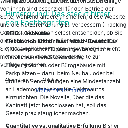
Mitgliedstaaten gleichermaßen schaffen.
Wir nutzen Cookies auf unserer Website. Einige
von ihnen sind essenziell für den Betrieb der
Hintergrund: Das steckt hinter
Seite, während andere uns helfen, diese Website
den Fachbegriffen
und die Nutzererfahrung zu verbessern (Tracking
Cookies). Sie können selbst entscheiden, ob Sie
GEIG – Gebäude-
die Cookies zulassen möchten. Bitte beachten
Elektromobilitätsinfrastruktur-Gesetz
Das
Sie, dass bei einer Ablehnung womöglich nicht
GEIG verpflichtet Eigentümer bestimmter
mehr alle Funktionalitäten der Seite zur
Gebäude – etwa Supermärkte,
Verfügung stehen.
Einkaufszentren oder Bürogebäude mit
Parkplätzen – dazu, beim Neubau oder bei
Akzeptieren
Ablehnen
größeren Renovierungen eine Mindestanzahl
an Lademöglichkeiten für Elektroautos
Weitere Informationen
einzurichten. Die Novelle, über die das
Kabinett jetzt beschlossen hat, soll das
Gesetz praxistauglicher machen.
Quantitative vs. qualitative Erfüllung
Bisher