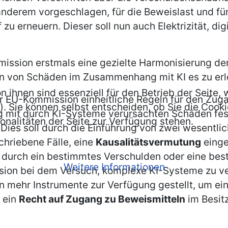
anderem vorgeschlagen, für die Beweislast und fü
u erneuern. Dieser soll nun auch Elektrizität, di
ssion erstmals eine gezielte Harmonisierung der 
fern von Schäden im Zusammenhang mit KI es zu erl
n ihnen sind essenziell für den Betrieb der Seite
der EU-Kommission einheitliche Regeln für den Zug
. Sie können selbst entscheiden, ob Sie die Cooki
mit durch KI-Systeme verursachten Schäden festl
onalitäten der Seite zur Verfügung stehen.
. Dies soll durch die Einführung von zwei wesent
chriebene Fälle, eine
Kausalitätsvermutung
einge
en durch ein bestimmtes Verschulden oder eine be
Weitere Informationen
ion bei dem Versuch, komplexe KI-Systeme zu ver
mehr Instrumente zur Verfügung gestellt, um eine
 ein
Recht auf Zugang zu Beweismitteln
im Besit