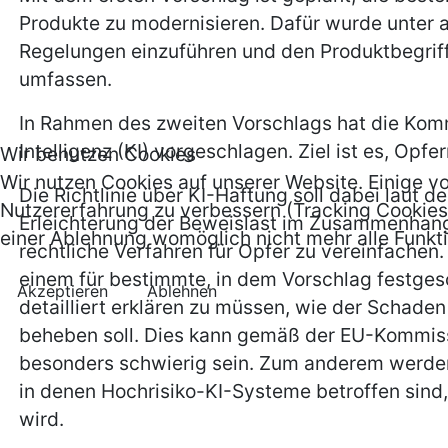
Produkte zu modernisieren. Dafür wurde unter 
Regelungen einzuführen und den Produktbegriff z
umfassen.
In Rahmen des zweiten Vorschlags hat die Kommi
Intelligenz (KI) vorgeschlagen. Ziel ist es, Op
Wir benutzen Cookies
Wir nutzen Cookies auf unserer Website. Einige vo
Die Richtlinie über KI-Haftung soll dabei laut 
Nutzererfahrung zu verbessern (Tracking Cookies)
Erleichterung der Beweislast im Zusammenhang 
einer Ablehnung womöglich nicht mehr alle Funkti
rechtliche Verfahren für Opfer zu vereinfachen
einem für bestimmte, in dem Vorschlag festges
Akzeptieren
Ablehnen
detailliert erklären zu müssen, wie der Schad
beheben soll. Dies kann gemäß der EU-Kommiss
besonders schwierig sein. Zum anderem werden 
in denen Hochrisiko-KI-Systeme betroffen sind,
wird.