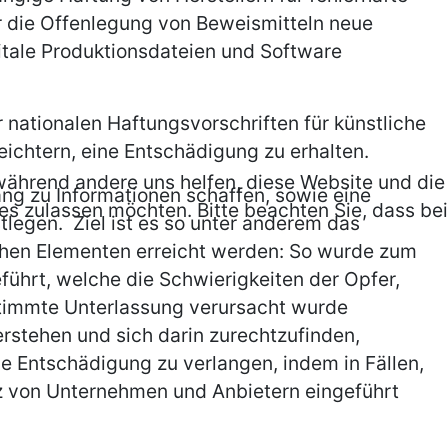
r die Offenlegung von Beweismitteln neue
gitale Produktionsdateien und Software
nationalen Haftungsvorschriften für künstliche
eichtern, eine Entschädigung zu erhalten.
, während andere uns helfen, diese Website und die
ang zu Informationen schaffen, sowie eine
es zulassen möchten. Bitte beachten Sie, dass bei
egen. Ziel ist es so unter anderem das
lichen Elementen erreicht werden: So wurde zum
führt, welche die Schwierigkeiten der Opfer,
stimmte Unterlassung verursacht wurde
stehen und sich darin zurechtzufinden,
 Entschädigung zu verlangen, indem in Fällen,
z von Unternehmen und Anbietern eingeführt