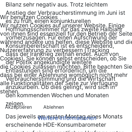
Bilanz sehr negativ aus. Trotz leichtem
Anstieg der Verbraucherstimmung im Juni ist
Wir benutzen Cookies
es zu früh, einen konjunkturellen
Wir nutzen Cookies auf unserer Website. Einige
Hoffnungsschimmer für das zweite Halbjahr
von ihnen sind essenziell für den Betrieb der Seite
vorherzusagen. Für einen Aufschwung der
während andere uns helfen, diese Website und di
Konsumbereitschaft ist es entscheidend,
Nutzererfahrung zu verbessern (Tracking
dass der Irankrieg zeitnah endet. Auch von
Cookies). Sie können selbst entscheiden, ob Sie
der Politik angekündigte weitere
die Cookies zulassen möchten. Bitte beachten Sie
Entlastungen sind erforderlich, um die
dass bei einer Ablehnung womöglich nicht mehr
Verbraucherstimmung und die Wirtschaft
alle Funktionalitäten der Seite zur Verfügung
anzukurbeln. Ob dies gelingt, wird sich in
stehen.
den kommenden Wochen und Monaten
zeigen.
Akzeptieren
Ablehnen
Das jeweils am ersten Montag eines Monats
Weitere Informationen
erscheinende HDE-Konsumbarometer