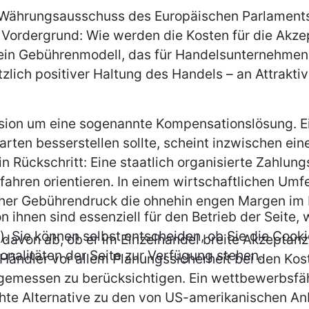
 Währungsausschuss des Europäischen Parlaments 
m Vordergrund: Wie werden die Kosten für die Akz
in Gebührenmodell, das für Handelsunternehmen al
zlich positiver Haltung des Handels – an Attraktivi
ssion um eine sogenannte Kompensationslösung. E
ten besserstellen sollte, scheint inzwischen ein
Rückschritt: Eine staatlich organisierte Zahlungsi
rfahren orientieren. In einem wirtschaftlichen Um
icher Gebührendruck die ohnehin engen Margen im 
n ihnen sind essenziell für den Betrieb der Seite
. Sie können selbst entscheiden, ob Sie die Cooki
 davon ab, ob er im Einzelhandel breite Akzeptanz
onalitäten der Seite zur Verfügung stehen.
ndler vor allem Planungssicherheit bei den Koste
angemessen zu berücksichtigen. Ein wettbewerbs
chte Alternative zu den von US-amerikanischen An