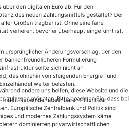
über den digitalen Euro ab. Für den
eptanz des neuen Zahlungsmittels gestaltet? Der
ler Größen tragbar ist. Ohne eine faire
tät verlieren, bevor er überhaupt eingeführt ist.
in ursprünglicher Änderungsvorschlag, der den
er bankenfreundlicheren Formulierung
nfrastruktur sollte sich nicht an
feld, das ohnehin von steigenden Energie- und
Einzelhandel weiter belasten.
, während andere uns helfen, diese Website und die
es zulassen möchten. Bitte beachten Sie, dass bei
 findet. Neben der absehbaren Pflicht zur
n. Europäische Zentralbank und Politik sind
fähiges und modernes Zahlungssystem käme
bietern dominierten privatwirtschaftlichen