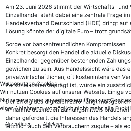
Am 23. Juni 2026 stimmt der Wirtschafts- und
Einzelhandel steht dabei eine zentrale Frage i
Handelsverband Deutschland (HDE) dringt auf e
Lösung könnte der digitale Euro – trotz grundsät
Sorge vor bankenfreundlichen Kompromissen
Konkret besorgt den Handel die aktuelle Disku
Einzelhandel gegenüber bestehenden Zahlungsar
gewichen zu sein. Aus Handelssicht wäre das ein 
privatwirtschaftlichen, oft kostenintensiven Ve
Wir benutzen Cookies
Personalkosten geprägt ist, würde ein zusätzl
Wir nutzen Cookies auf unserer Website. Einige vo
Nutzererfahrung zu verbessern (Tracking Cookies)
Der Erfolg des digitalen Euro hängt maßgeblich
einer Ablehnung womöglich nicht mehr alle Funkti
Annahme des neuen Zahlungsmittels brauchen Hä
daher gefordert, die Interessen des Handels 
Akzeptieren
Ablehnen
letztlich auch den Verbrauchern zugute – als e